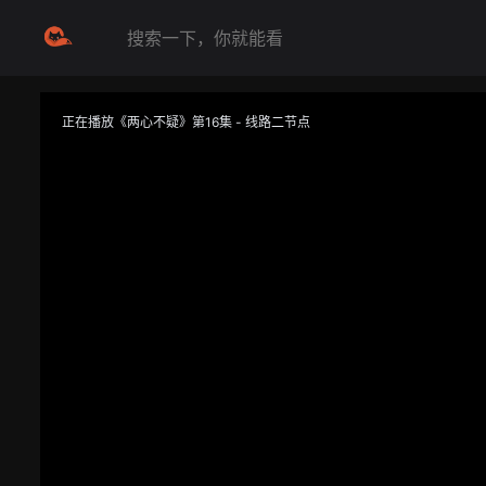
正在播放《两心不疑》第16集 - 线路二节点
提醒
不要轻易相信视频中的任何广告，谨防上当受骗
技巧
如遇视频无法播放或加载速度慢，可尝试切换播放线路