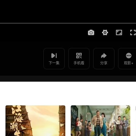
使用 手机浏览器 扫码观看
影片报错
两心不疑 - 第16集
如遇无法播放请提交给我们
下一集
手机看
分享
观影+