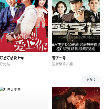
好想好想爱上你
警字一号
已完结
更新至第28集
更多