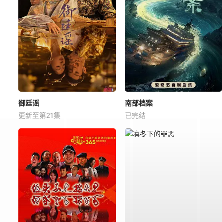
御廷谣
南部档案
更新至第21集
已完结