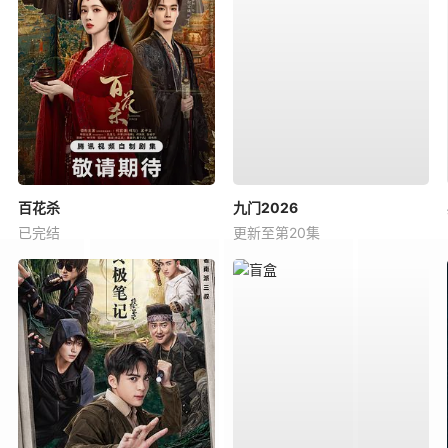
百花杀
九门2026
已完结
更新至第20集