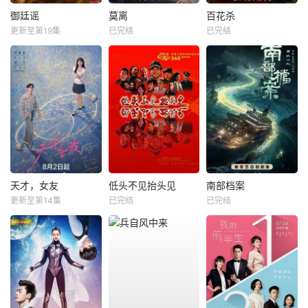
御廷谣
莫离
百花杀
更新至第19集
已完结
已完结
天才，女友
低头不见抬头见
南部档案
更新至第14集
已完结
已完结