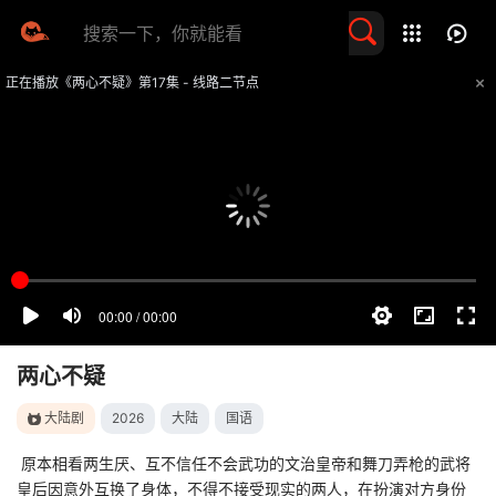
留言求片
正在播放《两心不疑》第17集 - 线路二节点
提醒
不要轻易相信视频中的任何广告，谨防上当受骗
技巧
如遇视频无法播放或加载速度慢，可尝试切换播放线路
两心不疑
大陆剧
2026
大陆
国语
原本相看两生厌、互不信任不会武功的文治皇帝和舞刀弄枪的武将
皇后因意外互换了身体，不得不接受现实的两人，在扮演对方身份