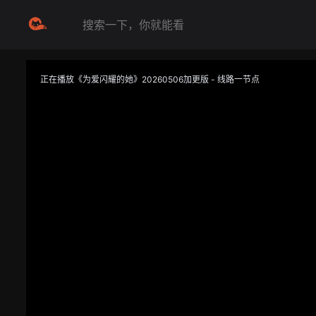
正在播放《为爱闪耀的她》20260506加更版 - 线路一节点
提醒
不要轻易相信视频中的任何广告，谨防上当受骗
技巧
如遇视频无法播放或加载速度慢，可尝试切换播放线路