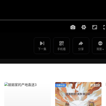
使用 手机浏览器 扫码观看
为爱闪耀的她 - 20260506
影片报错
加更版
如遇无法播放请提交给我们
下一集
手机看
分享
观影+