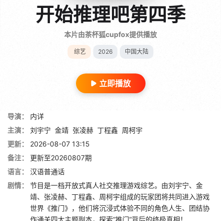
开始推理吧第四季
本片由茶杯狐cupfox提供播放
综艺
2026
中国大陆
立即播放
导演：
内详
主演：
刘宇宁
金靖
张凌赫
丁程鑫
周柯宇
更新：
2026-08-07 13:15
备注：
更新至20260807期
语言：
汉语普通话
剧情：
节目是一档开放式真人社交推理游戏综艺。由刘宇宁、金
靖、张凌赫、丁程鑫、周柯宇组成的玩家团将共同进入游戏
世界《推门》，他们将沉浸式体验不同的角色人生、团结协
作通关四大主题副本，探索“推门”背后的终极真相！