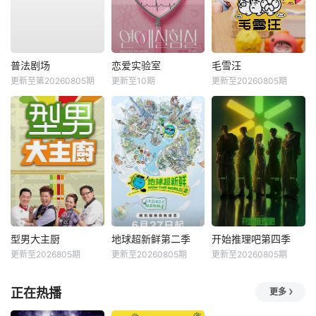
普法剧场
恋爱实验室
毛雪汪
更新至第20260805期
更新至10期
更新至20260805期
型男大主厨
地球超新鲜第二季
开始推理吧第四季
更新至2026805期
更新至20260805期
更新至20260805期
正在热播
更多