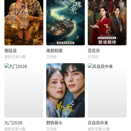
御廷谣
南部档案
百花杀
更新至第19集
已完结
已完结
九门2026
野狗骨头
兵自风中来
更新至第16集
已完结
更新至第30集