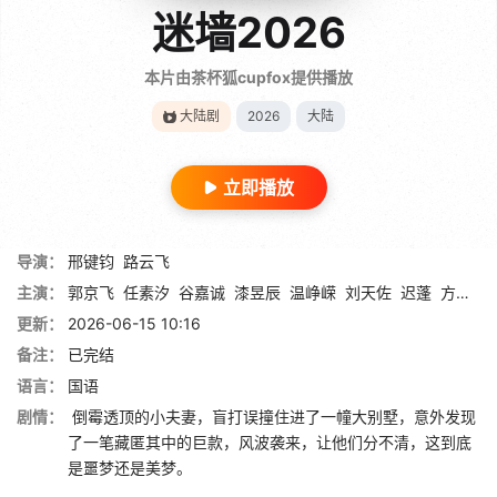
迷墙2026
本片由茶杯狐cupfox提供播放
大陆剧
2026
大陆
立即播放
导演：
邢键钧
路云飞
主演：
郭京飞
任素汐
谷嘉诚
漆昱辰
温峥嵘
刘天佐
迟蓬
方芳
董
更新：
2026-06-15 10:16
备注：
已完结
语言：
国语
剧情：
倒霉透顶的小夫妻，盲打误撞住进了一幢大别墅，意外发现
了一笔藏匿其中的巨款，风波袭来，让他们分不清，这到底
是噩梦还是美梦。