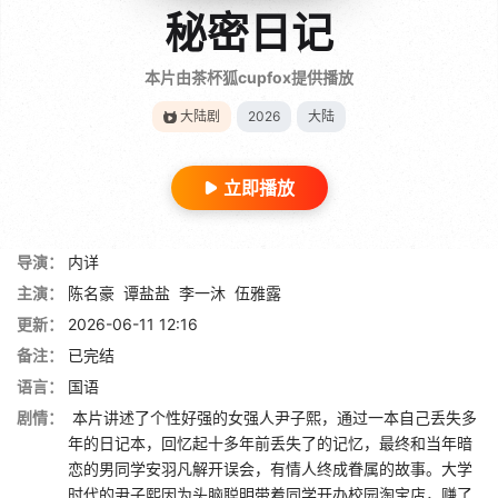
秘密日记
本片由茶杯狐cupfox提供播放
大陆剧
2026
大陆
立即播放
导演：
内详
主演：
陈名豪
谭盐盐
李一沐
伍雅露
更新：
2026-06-11 12:16
备注：
已完结
语言：
国语
剧情：
本片讲述了个性好强的女强人尹子熙，通过一本自己丢失多
年的日记本，回忆起十多年前丢失了的记忆，最终和当年暗
恋的男同学安羽凡解开误会，有情人终成眷属的故事。大学
时代的尹子熙因为头脑聪明带着同学开办校园淘宝店，赚了