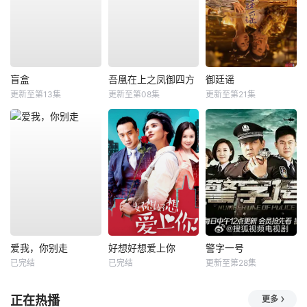
盲盒
吾凰在上之凤御四方
御廷谣
更新至第13集
更新至第08集
更新至第21集
爱我，你别走
好想好想爱上你
警字一号
已完结
已完结
更新至第28集
正在热播
更多