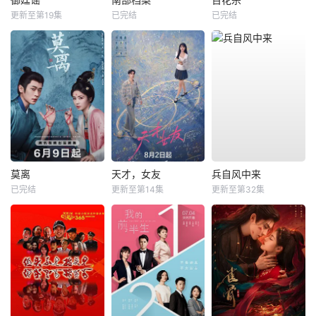
更新至第19集
已完结
已完结
莫离
天才，女友
兵自风中来
已完结
更新至第14集
更新至第32集