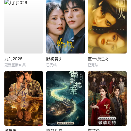
九门2026
野狗骨头
这一秒过火
更新至第16集
已完结
已完结
御廷谣
南部档案
百花杀