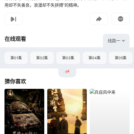
用却不失善良，浪漫却不失拼搏”的精神。
影片报错
如遇无法播放请提交给我们
在线观看
线路一
第01集
第02集
第03集
第04集
第05集
猜你喜欢