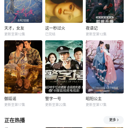
天才，女友
这一秒过火
夜语记
更新至第12集
已完结
更新至第12集
御廷谣
警字一号
昭阳公主
更新至第17集
更新至第22集
更新至第17集
正在热播
更多