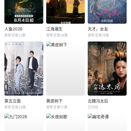
人鱼2026
江海潮生
天才，女友
更新至第12集
更新至第28集
更新至第18集
第五立面
黄皮树下
北魏冯太后
更新至第28集
更新至第17集
已完结