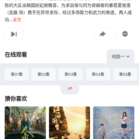
败的大反派祸国妖妃庾晚音，为求自保与同为穿越者的暴君夏侯澹
（丞磊 饰）携手在异世求存，经过多场智力和武力的角逐，两人成
功...
全文
影片报错
如遇无法播放请提交给我们
在线观看
线路一
第01集
第02集
第03集
第04集
第05集
猜你喜欢