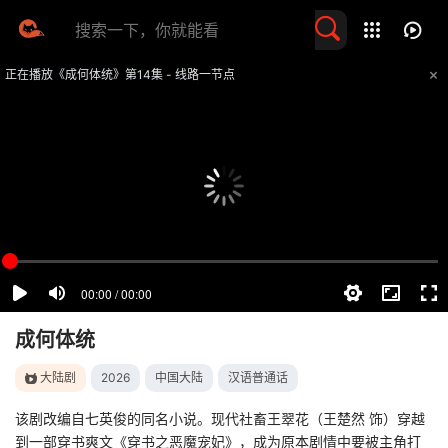
留言求片
正在播放《成何体统》第14集 - 线路一节点
提醒
不要轻易相信视频中的任何广告，谨防上当受骗
技巧
如遇视频无法播放或加载速度慢，可尝试切换播放线路
成何体统
大陆剧
2026
中国大陆
汉语普通话
该剧改编自七英俊的同名小说。现代社畜王翠花（王楚然 饰）穿越
到一部穿书爽文《穿书之恶魔宠妃》，成为原本剧情中要被主角打