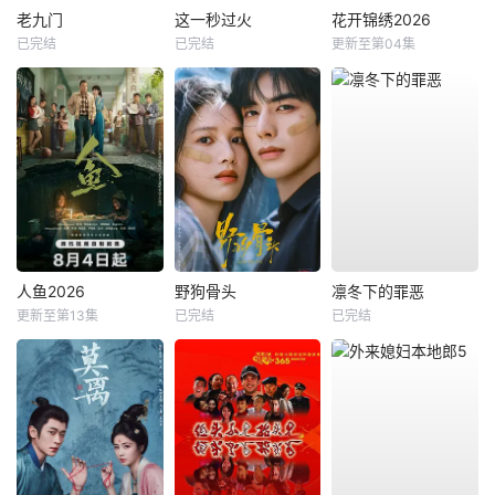
老九门
这一秒过火
花开锦绣2026
已完结
已完结
更新至第04集
人鱼2026
野狗骨头
凛冬下的罪恶
更新至第13集
已完结
已完结