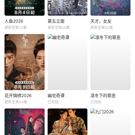
人鱼2026
第五立面
天才，女友
更新至第13集
更新至第29集
更新至第20集
花开锦绣2026
幽宅奇谭
凛冬下的罪恶
更新至第04集
已完结
已完结