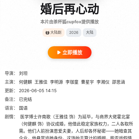
婚后再心动
本片由茶杯狐cupfox提供播放
大陆剧
2026
大陆
立即播放
导演：
刘坦
主演：
何健麒
王雅佳
李明源
李珈童
曹星宇
李湘仪
邵思涵
更新：
2026-06-05 14:15
备注：
已完结
语言：
国语
剧情：
医学博士许南歌（王雅佳 饰）为延毕，与商界大佬霍北宴
（何健麒 饰）协议成婚，他借此稳定家族权力，二人各取所
需。他们人前扮演恩爱夫妻，人后却各怀秘密——她暗查其
企业，他悬赏追她身份。这场始于算计的婚姻，能否戏假情