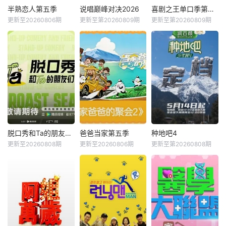
半熟恋人第五季
说唱巅峰对决2026
喜剧之王单口季第三季
更新至20260806期
更新至第20260809期
更新至第20260809期
脱口秀和Ta的朋友们第三季
爸爸当家第五季
种地吧4
更新至20260808期
更新至20260806期
更新至第20260808期