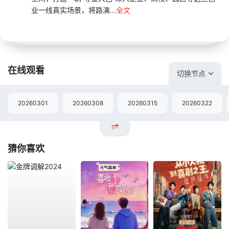
业一线真实场景，将路演...
全文
在线观看
切换节点
20260301
20260308
20260315
20260322
猜你喜欢