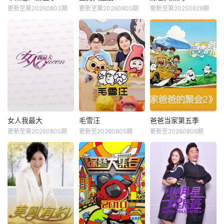
更新至第20260803期
更新至第20260805期
更新至第20250829期
女人我最大
毛雪汪
爸爸当家第五季
更新至第20260805期
更新至20260805期
更新至20260806期