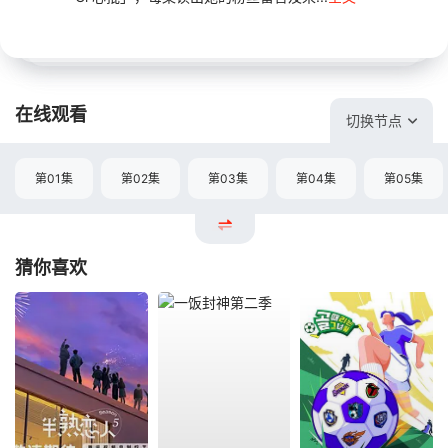
在线观看
切换节点
第01集
第02集
第03集
第04集
第05集
猜你喜欢