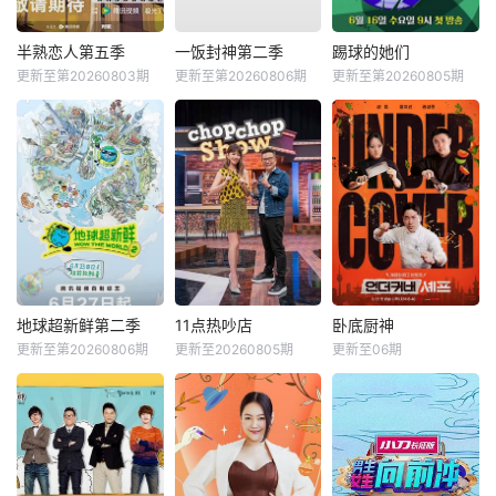
半熟恋人第五季
一饭封神第二季
踢球的她们
更新至第20260803期
更新至第20260806期
更新至第20260805期
地球超新鲜第二季
11点热吵店
卧底厨神
更新至第20260806期
更新至20260805期
更新至06期