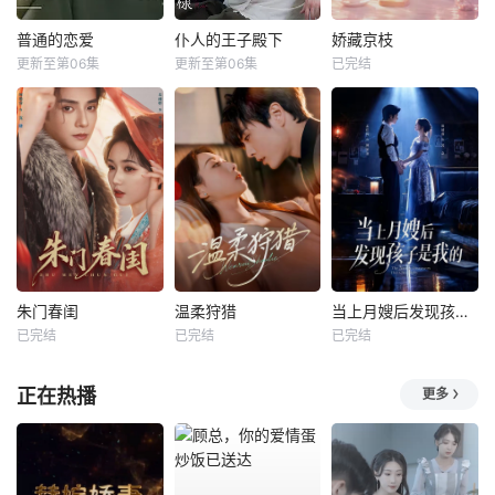
普通的恋爱
仆人的王子殿下
娇藏京枝
更新至第06集
更新至第06集
已完结
朱门春闺
温柔狩猎
当上月嫂后发现孩子是我的
已完结
已完结
已完结
正在热播
更多