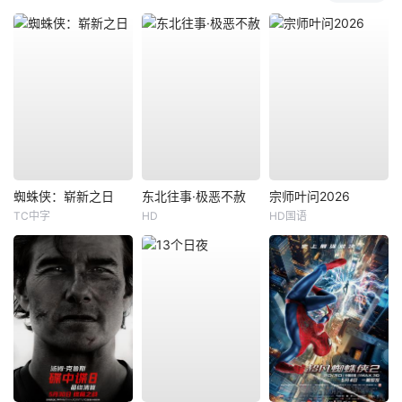
蜘蛛侠：崭新之日
东北往事·极恶不赦
宗师叶问2026
TC中字
HD
HD国语