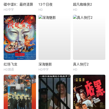
碟中谍8：最终清算
13个日夜
超凡蜘蛛侠2
HD中字
HD
HD
红场飞龙
深海魅影
真人快打2
HD国语
HD中字
HD