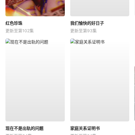
红色珍珠
我们愉快的好日子
更新至第102集
更新至第93集
现在不是出轨的问题
家庭关系证明书