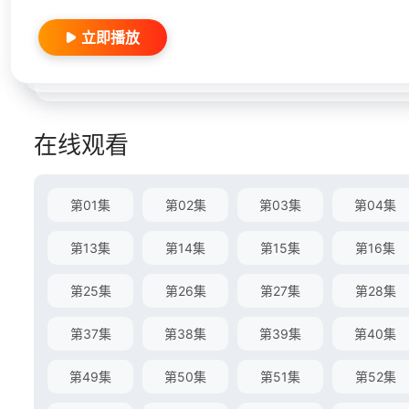
立即播放
在线观看
第01集
第02集
第03集
第04集
第13集
第14集
第15集
第16集
第25集
第26集
第27集
第28集
第37集
第38集
第39集
第40集
第49集
第50集
第51集
第52集