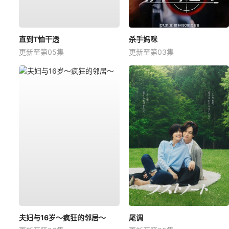
直到T恤干透
杀手妈咪
更新至第05集
更新至第03集
夫妇与16岁～疯狂的邻居～
尾调