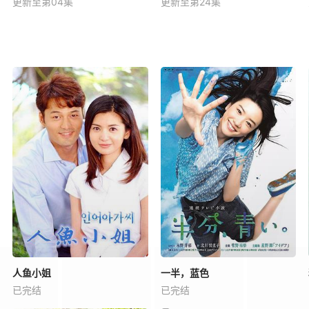
更新至第04集
更新至第24集
人鱼小姐
一半，蓝色
已完结
已完结