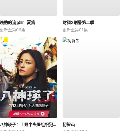
晚酌的流派5：夏篇
财阀X刑警第二季
更新至第06集
更新至第01集
八神瑛子：上野中央署组织犯罪对策课
初智齿