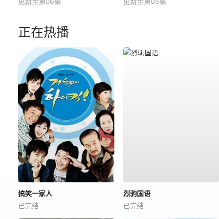
更新至第06集
更新至第05集
正在热播
搞笑一家人
烈驹国语
已完结
已完结