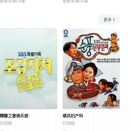
更新至第04集
更新至第05集
更多
糟糠之妻俱乐部
顺风妇产科
已完结
已完结