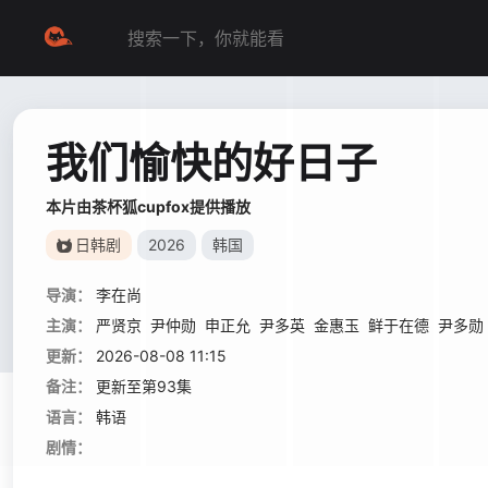
我们愉快的好日子
本片由茶杯狐cupfox提供播放
日韩剧
2026
韩国
导演：
李在尚
主演：
严贤京
尹仲勋
申正允
尹多英
金惠玉
鲜于在德
尹多勋
更新：
2026-08-08 11:15
备注：
更新至第93集
语言：
韩语
剧情：