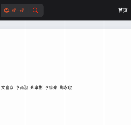
首页
搜一搜
文喜京
李商淑
郑孝彬
李家豪
郑永琡