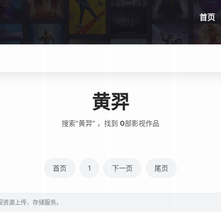
首页
黄羿
搜索"黄羿" ，找到
0
部影视作品
首页
1
下一页
尾页
影视资源上传、存储服务。