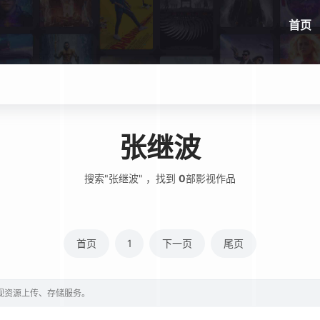
首页
张继波
搜索"张继波" ，找到
0
部影视作品
首页
1
下一页
尾页
影视资源上传、存储服务。