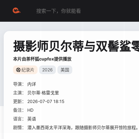
摄影师贝尔蒂与双髻鲨
本片由茶杯狐cupfox提供播放
纪录片
2026
美国
导演：
内详
主演：
贝尔蒂·格雷戈里
更新：
2026-07-07 18:15
备注：
HD
语言：
英语
剧情：
潜入墨西哥太平洋深海，跟随摄影师贝尔蒂展开惊险旅程。