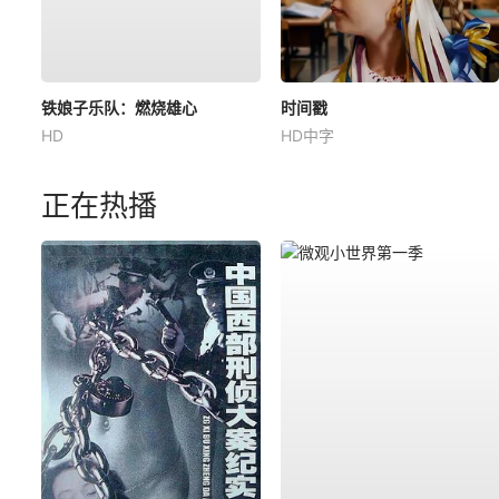
铁娘子乐队：燃烧雄心
时间戳
HD
HD中字
正在热播