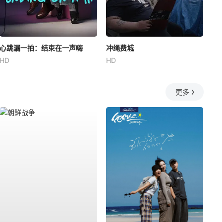
心跳漏一拍：结束在一声嗨
冲绳费城
HD
HD
更多