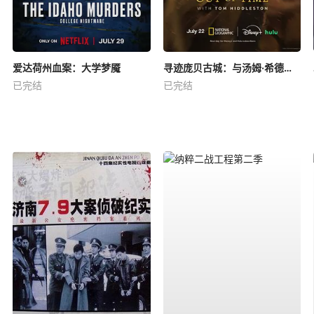
爱达荷州血案：大学梦魇
寻迹庞贝古城：与汤姆·希德勒斯顿同行
已完结
已完结