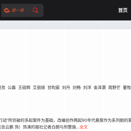
首页
搜一搜
慧孜
公磊
王砚辉
艾丽娅
甘昀宸
刘丹
刘畅
刘洋
金泽灏
周野芒
董牧
坚行动”所侦破的多起案件为基础，改编创作两起90年代悬案作为系列剧的
云鹏 饰）饰演的报社记者白朗与刑警施...
全文