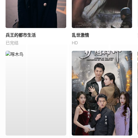
兵王的都市生活
乱世激情
已完结
HD