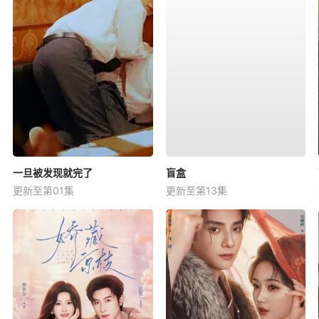
一旦被发现就完了
盲盒
更新至第01集
更新至第13集