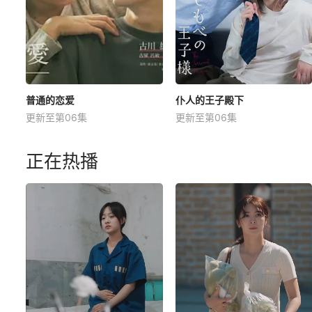
普通的恋爱
仆人的王子殿下
更新至第06集
更新至第06集
正在热播