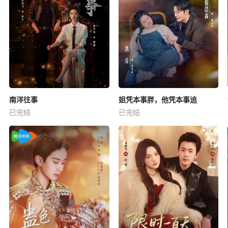
南洋往事
姐凭本事胖，他凭本事追
已完结
已完结