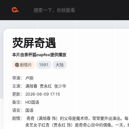
荧屏奇遇
本片由茶杯狐cupfox提供播放
剧情片
1991
大陆
导演：
卢刚
主演：
满旭春
贾永红
张少华
更新：
2026-06-09 17:15
备注：
HD国语
语言：
国语
剧情：
奇奇（满旭春 饰）的父母是魔术师，常常要外出演出。
卖艺女子红杏（贾永红 饰）是奇奇心目中的偶像。一天，奇