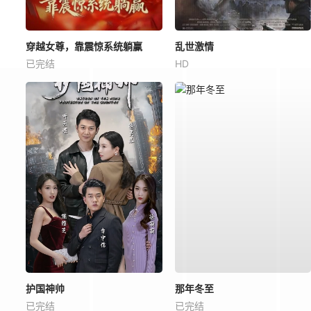
穿越女尊，靠震惊系统躺赢
乱世激情
已完结
HD
护国神帅
那年冬至
已完结
已完结