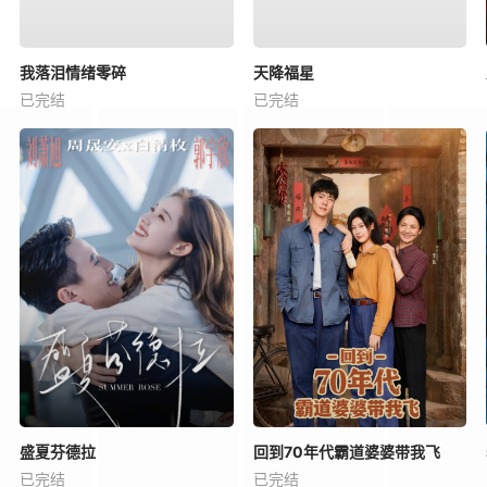
我落泪情绪零碎
天降福星
已完结
已完结
盛夏芬德拉
回到70年代霸道婆婆带我飞
已完结
已完结