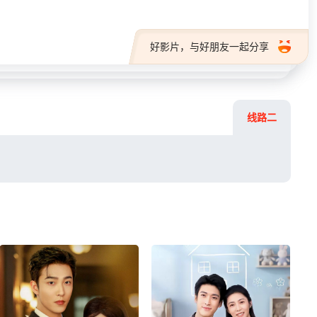
好影片，与好朋友一起分享
线路二