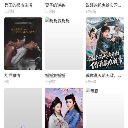
兵王的都市生活
妻子的逆袭
说好的抓鬼给实习证明，咋成判官了
已完结
已完结
已完结
乱世激情
栀栀复栀栀
骗你说天赋无敌，你真暴力成帝
HD
已完结
已完结