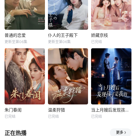
普通的恋爱
仆人的王子殿下
娇藏京枝
更新至第06集
更新至第06集
已完结
朱门春闺
温柔狩猎
当上月嫂后发现孩子是我的
已完结
已完结
已完结
正在热播
更多