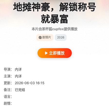
地摊神豪，解锁称号
就暴富
本片由茶杯狐cupfox提供播放
剧情片
2026
立即播放
导演：
内详
主演：
内详
更新：
2026-06-03 16:15
备注：
已完结
语言：
剧情：