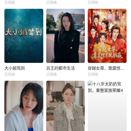
已完结
已完结
已完结
大小姐驾到
兵王的都市生活
穿越女尊，靠震惊系统躺赢
已完结
已完结
已完结