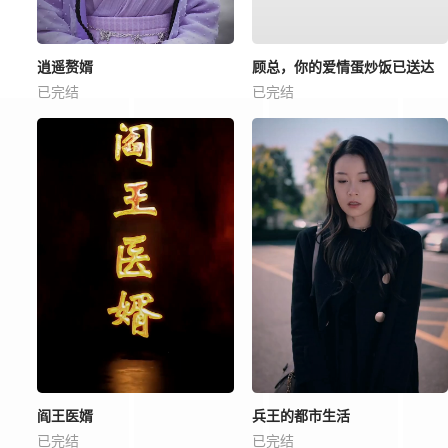
逍遥赘婿
顾总，你的爱情蛋炒饭已送达
已完结
已完结
阎王医婿
兵王的都市生活
已完结
已完结