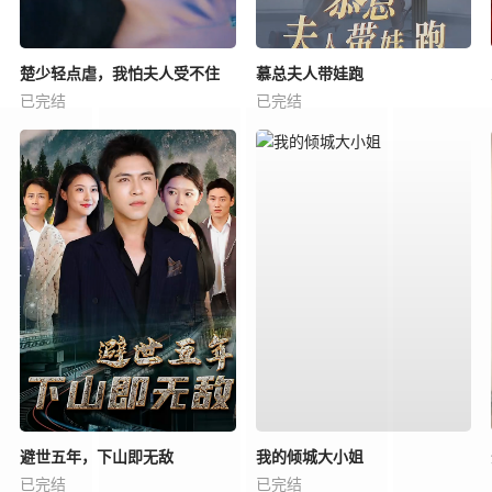
楚少轻点虐，我怕夫人受不住
慕总夫人带娃跑
已完结
已完结
避世五年，下山即无敌
我的倾城大小姐
已完结
已完结