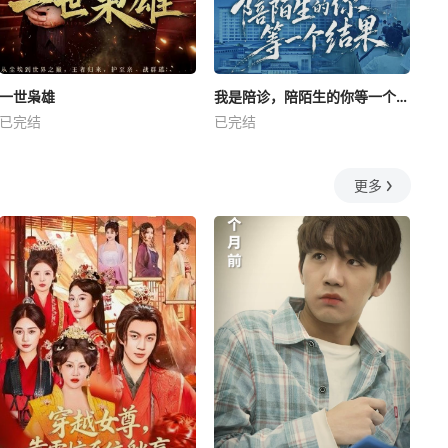
一世枭雄
我是陪诊，陪陌生的你等一个结果
已完结
已完结
更多