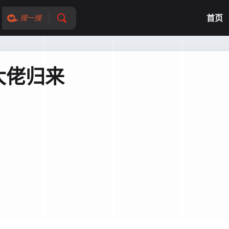
首页
搜一搜
大佬归来