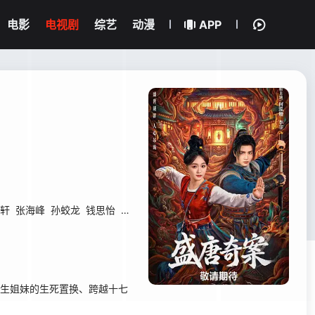
电影
电视剧
综艺
动漫
APP
轩
张海峰
孙蛟龙
钱思怡
赵樱子
何适
罗予甜
岳冬峰
毛凡
李发光
双生姐妹的生死置换、跨越十七