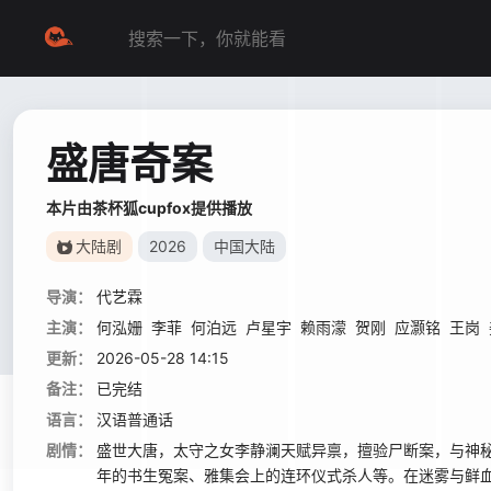
盛唐奇案
本片由茶杯狐cupfox提供播放
大陆剧
2026
中国大陆
导演：
代艺霖
主演：
何泓姗
李菲
何泊远
卢星宇
赖雨濛
贺刚
应灏铭
王岗
更新：
2026-05-28 14:15
备注：
已完结
语言：
汉语普通话
剧情：
盛世大唐，太守之女李静澜天赋异禀，擅验尸断案，与神秘
年的书生冤案、雅集会上的连环仪式杀人等。在迷雾与鲜血