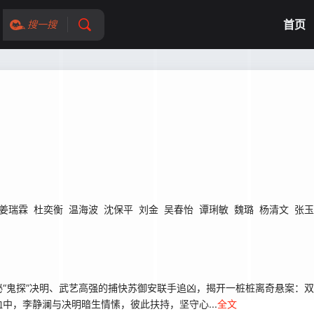
首页
搜一搜
姜瑞霖
杜奕衡
温海波
沈保平
刘金
吴春怡
谭琍敏
魏璐
杨清文
张玉
“鬼探”决明、武艺高强的捕快苏御安联手追凶，揭开一桩桩离奇悬案：
中，李静澜与决明暗生情愫，彼此扶持，坚守心...
全文