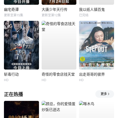
幽宅奇谭
大唐少年天行传
我以纸人镇百鬼
更新至第15集
更新至第12集
已完结
斩毒行动
奇怪的零食店钱天堂
出走哥哥的彼界
HD
HD
HD
正在热播
更多