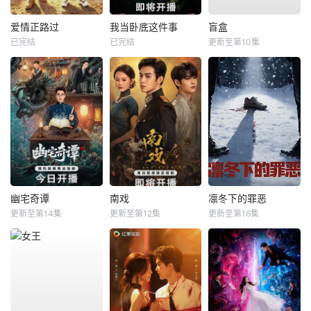
爱情正路过
我当卧底这件事
盲盒
已完结
已完结
更新至第10集
幽宅奇谭
南戏
凛冬下的罪恶
更新至第14集
更新至第12集
更新至第16集