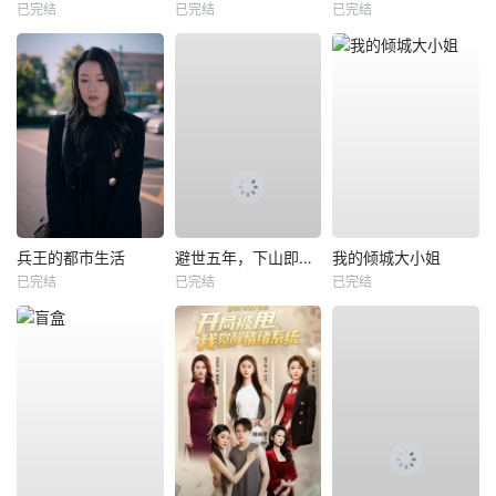
已完结
已完结
已完结
兵王的都市生活
避世五年，下山即无敌
我的倾城大小姐
已完结
已完结
已完结