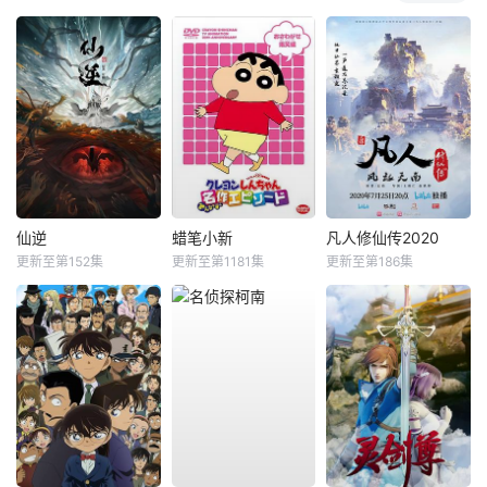
仙逆
蜡笔小新
凡人修仙传2020
更新至第152集
更新至第1181集
更新至第186集